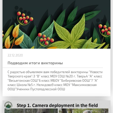
22.12.2020
Подводим итоги викторины
С радостью объявляем вам победителей викторины "Новости
Тверского края":
3 “В” класс МОУ СОШ №20 г. Тверь
4 "А" класс
"Весьегонская СОШ"
6 класс МБОУ "Бибиревская ООШ"
7 "А"
класс Школа №5 г. Нелидово
9 класс МОУ “Максимковская
ООШ”
Ученики Пустоподлесской ООШ