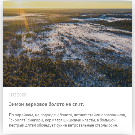
11.12.2020
Зимой верховое болото не спит.
По окрайкам, на подходе к болоту, летают стайки ополовников,
"скрипят" снегири, кормятся шишками клесты, а большой
пестрый дятел обследует сухие ветровальные стволы осин.