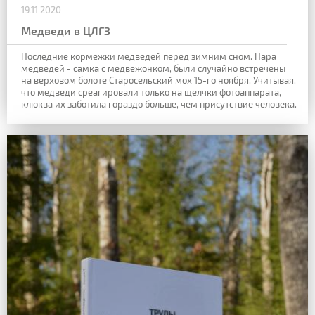
19.11.2020
Медведи в ЦЛГЗ
Последние кормежки медведей перед зимним сном. Пара
медведей - самка с медвежонком, были случайно встречены
на верховом болоте Старосельский мох 15-го ноября. Учитывая,
что медведи среагировали только на щелчки фотоаппарата,
клюква их заботила гораздо больше, чем присутствие человека.