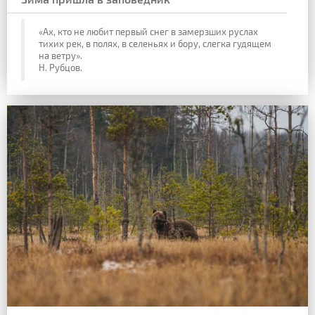
«Ах, кто не любит первый снег в замерзших руслах
тихих рек, в полях, в селеньях и бору, слегка гудящем
на ветру».
Н. Рубцов.