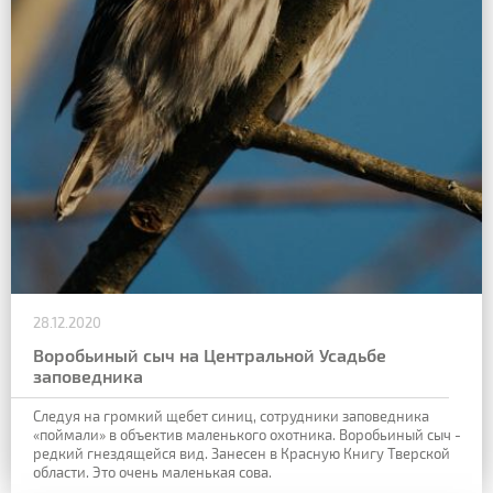
28.12.2020
Воробьиный сыч на Центральной Усадьбе
заповедника
Следуя на громкий щебет синиц, сотрудники заповедника
«поймали» в объектив маленького охотника. Воробьиный сыч -
редкий гнездящейся вид. Занесен в Красную Книгу Тверской
области. Это очень маленькая сова.