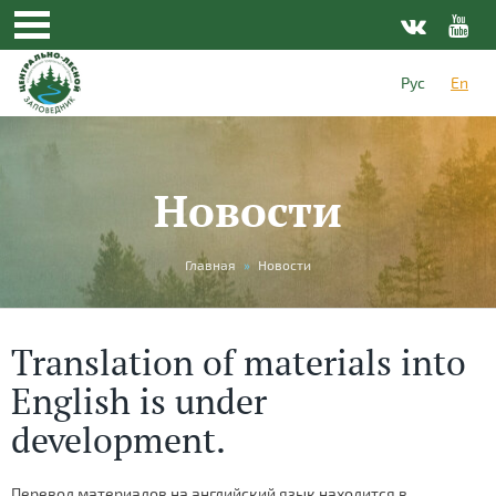
Рус
En
Новости
You
Главная
»
Новости
are
here
Translation of materials into
English is under
development.
Перевод материалов на английский язык находится в