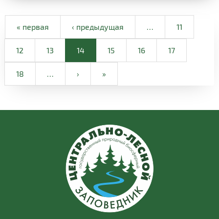
« первая
‹ предыдущая
…
11
12
13
14
15
16
17
18
…
›
»