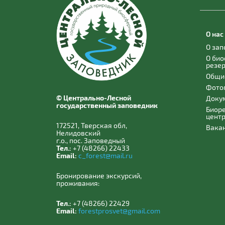
О нас
О за
О би
резе
Общи
Фото
© Центрально-Лесной
Доку
государственный заповедник
Биор
цент
172521, Тверская обл,
Вака
Нелидовский
г.о., пос. Заповедный
Тел.:
+7 (48266) 22433
Email:
c_forest@mail.ru
Бронирование экскурсий,
проживания:
Тел.:
+7 (48266) 22429
Email:
forestprosvet@gmail.com