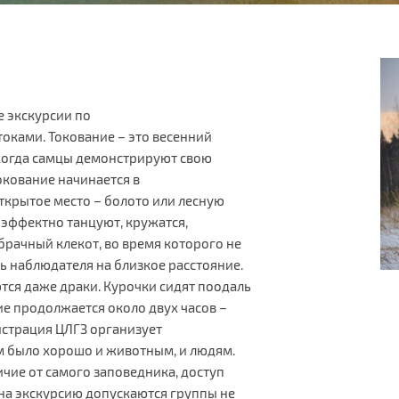
е экскурсии по
оками. Токование – это весенний
 когда самцы демонстрируют свою
окование начинается в
ткрытое место – болото или лесную
 эффектно танцуют, кружатся,
брачный клекот, во время которого не
 наблюдателя на близкое расстояние.
ются даже драки. Курочки сидят поодаль
ие продолжается около двух часов –
истрация ЦЛГЗ организует
м было хорошо и животным, и людям.
чие от самого заповедника, доступ
 на экскурсию допускаются группы не