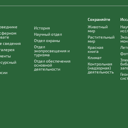
Сохраняйте
Исс
поведнике
Животный
Нау
История
мир
исс
осферном
Научный отдел
рвате
Растительный
Эко
Отдел охраны
мир
мон
е сведения
Отдел
Красная
Лет
галерея
экопросвещения и
книга
Фот
туризма
менты
Климат
Эле
Отдел обеспечения
есурсный
Контрольная
биб
основной
р
(надзорная)
зап
деятельности
деятельность
нсии
Гео
сис