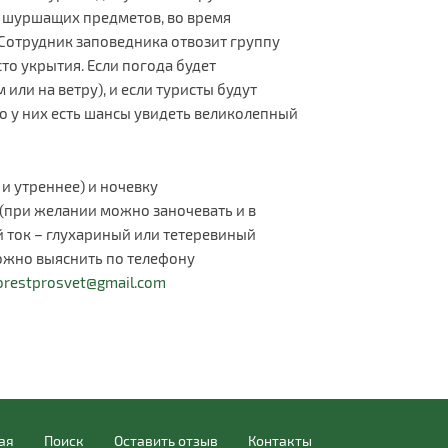
ть шуршащих предметов, во время
Сотрудник заповедника отвозит группу
то укрытия. Если погода будет
или на ветру), и если туристы будут
о у них есть шансы увидеть великолепный
 и утреннее) и ночевку
 (при желании можно заночевать и в
й ток – глухариный или тетеревиный
можно выяснить по телефону
orestprosvet@gmail.com
ая
Поиск
Оставить отзыв
Контакты