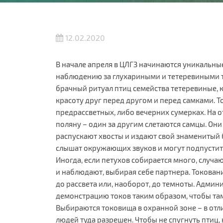
12.02.2020
В начале апреля в ЦЛГЗ начинаются уникальны
наблюдению за глухариными и тетеревиными т
брачный ритуал птиц семейства тетеревиные,
красоту друг перед другом и перед самками. Т
предрассветных, либо вечерних сумерках. На о
поляну – один за другим слетаются самцы. Они
распускают хвосты и издают свой знаменитый 
слышат окружающих звуков и могут подпустить
Иногда, если петухов собирается много, случа
и наблюдают, выбирая себе партнера. Токован
до рассвета или, наоборот, до темноты. Админ
демонстрацию токов таким образом, чтобы та
Выбираются токовища в охранной зоне – в отли
людей туда разрешен. Чтобы не спугнуть птиц,