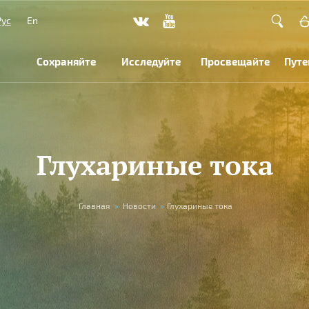
Рус
En
Сохраняйте
Исследуйте
Просвещайте
Путе
Глухариные тока
Главная
»
Новости
»
Глухариные тока