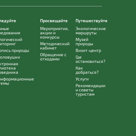
ледуйте
Просвещайте
Путешествуйте
чные
Мероприятия,
Экологические
ледования
акции и
маршруты
конкурсы
логический
Музей
иторинг
Методический
природы
кабинет
опись природы
Визит-центр
Обращение с
оловушки
Где
отходами
остановиться?
ктронная
лиотека
Как
оведника
добраться?
информационные
Услуги
темы
Рекомендации
и советы
туристам