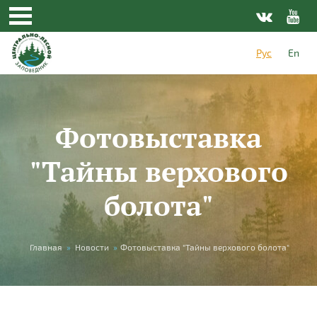
Перейти к основному содержанию
Рус
En
Фотовыставка
"Тайны верхового
болота"
Вы здесь
Главная
»
Новости
»
Фотовыставка "Тайны верхового болота"