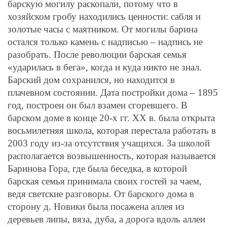
барскую могилу раскопали, потому что в
хозяйском гробу находились ценности: сабля и
золотые часы с маятником. От могилы барина
остался только камень с надписью – надпись не
разобрать. После революции барская семья
«ударилась в бега», когда и куда никто не знал.
Барский дом сохранился, но находится в
плачевном состоянии. Дата постройки дома – 1895
год, построен он был взамен сгоревшего. В
барском доме в конце 20-х гг. ХХ в. была открыта
восьмилетняя школа, которая перестала работать в
2003 году из-за отсутствия учащихся. За школой
располагается возвышенность, которая называется
Баринова Гора, где была беседка, в которой
барская семья принимала своих гостей за чаем,
ведя светские разговоры. От барского дома в
сторону д. Новики была посажена аллея из
деревьев липы, вяза, дуба, а дорога вдоль аллеи