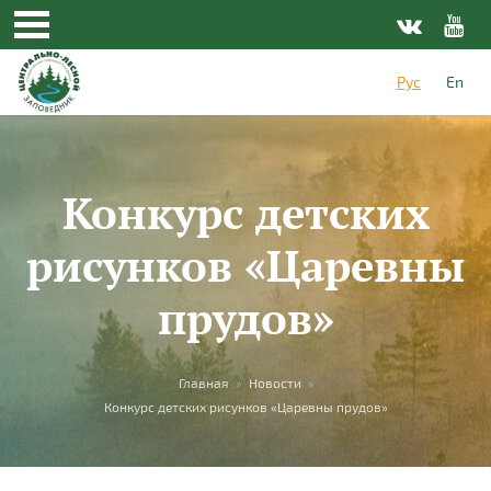
Перейти к основному содержанию
Рус
En
Конкурс детских
рисунков «Царевны
прудов»
Вы здесь
Главная
»
Новости
»
Конкурс детских рисунков «Царевны прудов»