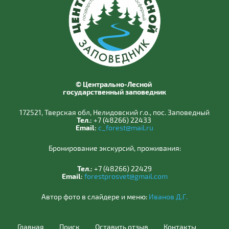
© Центрально-Лесной
государственный заповедник
172521, Тверская обл, Нелидовский г.о., пос. Заповедный
Тел.:
+7 (48266) 22433
Email:
c_forest@mail.ru
Бронирование экскурсий, проживания:
Тел.:
+7 (48266) 22429
Email:
forestprosvet@gmail.com
Автор фото в слайдере и меню:
Иванов Д.Г.
Главная
Поиск
Оставить отзыв
Контакты