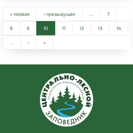
« первая
‹ предыдущая
…
7
8
9
10
11
12
13
14
…
›
»