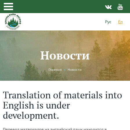
Рус
En
Новости
You
Главная
»
Новости
are
here
Translation of materials into
English is under
development.
Перевод материалов на английский язык находится в